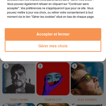
Vous pouvez également refuser en cliquant sur "Continuer sans
accepter". Vos préférences ne s'appliqueront que pour ce site. Vous
pouvez mettre à jour vos choix, ou retirer votre consentement à tout
moment via le lien "Gérer les cookies" situé en bas de chaque page.
VICTORIA SIO
SIA
WILL BROWN
Accepter et fermer
Amour Amore
Cheap Thrills
Welcome To
Brownsville
Gérer mes choix
LE TOP
1
2
3
TEDDY SWIMS
TEMPER CITY
ALEX WARREN