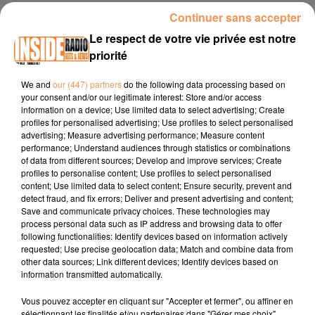
00:12 PAU / Cirque de Noël jusq'au 03 janvier Place verdun
Continuer sans accepter
lecirquedenoel.fr
Le respect de votre vie privée est notre
00:32 ANGLET / La Foulée du Père Noël dimanche 14
priorité
décembre a partir de 9h30 au Stade Jean Moulin
www.en-
pays-basque.fr
We and
our (447) partners
do the following data processing based on
your consent and/or our legitimate interest: Store and/or access
00:47 / BAGNERES-DE-BIGORRE / Grand déballage de la
information on a device; Use limited data to select advertising; Create
profiles for personalised advertising; Use profiles to select personalised
Recyclerie samedi 13 décembre de 14h à 18h 33 Avenue
advertising; Measure advertising performance; Measure content
du Général Leclerc
www.ville-bagneresdebigorre.fr
performance; Understand audiences through statistics or combinations
of data from different sources; Develop and improve services; Create
profiles to personalise content; Use profiles to select personalised
content; Use limited data to select content; Ensure security, prevent and
detect fraud, and fix errors; Deliver and present advertising and content;
Save and communicate privacy choices. These technologies may
process personal data such as IP address and browsing data to offer
following functionalities: Identify devices based on information actively
requested; Use precise geolocation data; Match and combine data from
TITRES DIFFUSÉS
other data sources; Link different devices; Identify devices based on
information transmitted automatically.
Vous pouvez accepter en cliquant sur "Accepter et fermer", ou affiner en
sélectionnant les finalités et/ou partenaires dans "Gérer mes choix".
7h22
7h22
7h17
7h17
7h14
7h14