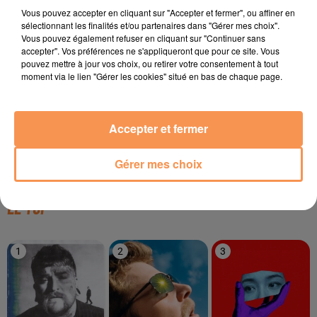
TITRES DIFFUSÉS
Vous pouvez accepter en cliquant sur "Accepter et fermer", ou affiner en
sélectionnant les finalités et/ou partenaires dans "Gérer mes choix".
Vous pouvez également refuser en cliquant sur "Continuer sans
accepter". Vos préférences ne s'appliqueront que pour ce site. Vous
pouvez mettre à jour vos choix, ou retirer votre consentement à tout
21h00
21h00
20h57
20h57
20h53
20h53
moment via le lien "Gérer les cookies" situé en bas de chaque page.
Accepter et fermer
RIDSA
BORMIN'
AXELLE RED
Gérer mes choix
Boosté
Boys Don't Cry
Ma Priere
LE TOP
1
2
3