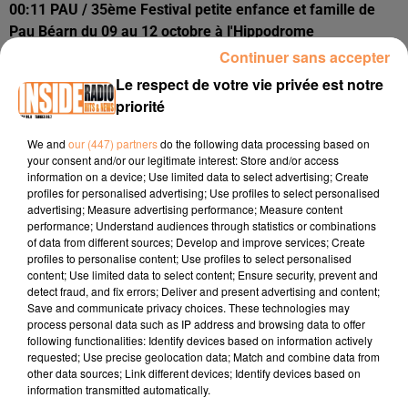
00:11 PAU / 35ème Festival petite enfance et famille de
Pau Béarn du 09 au 12 octobre à l'Hippodrome
www.tourismepau.com
Continuer sans accepter
Le respect de votre vie privée est notre
00:26 BAGNERES DE BIGORRE / Balade ludique et familiale
priorité
au crépuscule en compagnie des chauves-souris vendredi
10 octobre à 19h à la médiathèque Simone Veil
www.ville-
We and
our (447) partners
do the following data processing based on
bagneresdebigorre.fr
your consent and/or our legitimate interest: Store and/or access
information on a device; Use limited data to select advertising; Create
00:53 SARE / Fête de la Palombe dimanche 12 octobre de
profiles for personalised advertising; Use profiles to select personalised
10h à 20h
www.sare.fr
advertising; Measure advertising performance; Measure content
performance; Understand audiences through statistics or combinations
of data from different sources; Develop and improve services; Create
profiles to personalise content; Use profiles to select personalised
content; Use limited data to select content; Ensure security, prevent and
detect fraud, and fix errors; Deliver and present advertising and content;
Save and communicate privacy choices. These technologies may
process personal data such as IP address and browsing data to offer
following functionalities: Identify devices based on information actively
requested; Use precise geolocation data; Match and combine data from
other data sources; Link different devices; Identify devices based on
information transmitted automatically.