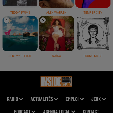
TEDDY SWIMS
ALEX WARREN
TEMPER CITY
4
5
6
JÉRÉMY FREROT
NAÏKA
BRUNO MARS
RADIO
ACTUALITÉS
EMPLOI
JEUX
PODCAST
AGENDA LOCAL
CONTACT