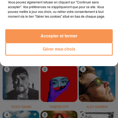
Vous pouvez également refuser en cliquant sur "Continuer sans
accepter". Vos préférences ne s'appliqueront que pour ce site. Vous
pouvez mettre à jour vos choix, ou retirer votre consentement à tout
moment via le lien "Gérer les cookies" situé en bas de chaque page.
Justin Timberlake
AVRIL DEL MAR
ASAF AVIDAN
Accepter et fermer
Rock Your Body
Bayahibe
One Day
Gérer mes choix
LE TOP
1
2
3
TEDDY SWIMS
TEMPER CITY
ALEX WARREN
4
5
6