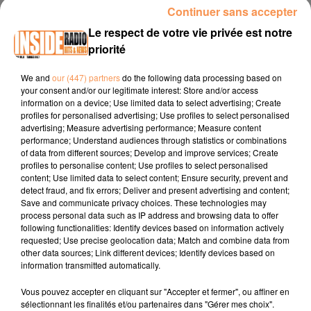
00:11 LOURDES / Loto vendredi 10 octobre à 20h30 à
Continuer sans accepter
l'Espace Robert Hossein
www.lourdes.fr
Le respect de votre vie privée est notre
priorité
00:23 GELOS / Les Atelier bien-etre organisé dasn le cadre
d'Octobre Rose samedi 11 octobre de 10h à 18h au Dojo
We and
our (447) partners
do the following data processing based on
www.pau.fr
your consent and/or our legitimate interest: Store and/or access
information on a device; Use limited data to select advertising; Create
00:45 SAINT-JEAN-DE - LUZ / Festival international du film
profiles for personalised advertising; Use profiles to select personalised
de Saint-Jean-de-Luz du 06 au 12 octobre au Cinéma le
advertising; Measure advertising performance; Measure content
select
www.saint-jean-de-luz.com
performance; Understand audiences through statistics or combinations
of data from different sources; Develop and improve services; Create
profiles to personalise content; Use profiles to select personalised
content; Use limited data to select content; Ensure security, prevent and
detect fraud, and fix errors; Deliver and present advertising and content;
Save and communicate privacy choices. These technologies may
process personal data such as IP address and browsing data to offer
following functionalities: Identify devices based on information actively
requested; Use precise geolocation data; Match and combine data from
TITRES DIFFUSÉS
other data sources; Link different devices; Identify devices based on
information transmitted automatically.
Vous pouvez accepter en cliquant sur "Accepter et fermer", ou affiner en
sélectionnant les finalités et/ou partenaires dans "Gérer mes choix".
18h20
18h20
18h15
18h15
18h12
18h12