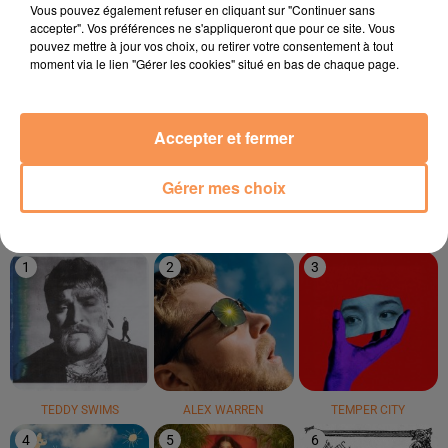
Vous pouvez également refuser en cliquant sur "Continuer sans
accepter". Vos préférences ne s'appliqueront que pour ce site. Vous
pouvez mettre à jour vos choix, ou retirer votre consentement à tout
moment via le lien "Gérer les cookies" situé en bas de chaque page.
BOULEVARD DES AIRS
MADONNA
JOKI & RALUKA &
C'est Pas Si Facile
Hollywood
CHELLA
Accepter et fermer
Bump
Gérer mes choix
LE TOP
1
2
3
TEDDY SWIMS
ALEX WARREN
TEMPER CITY
4
5
6