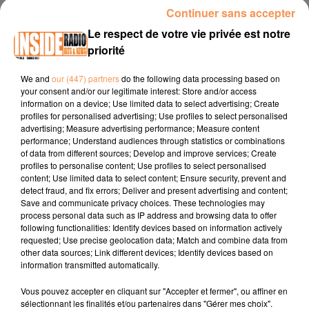
00:16 PAU / estival Solo son Cuba du 06 au 09 juin à la
Continuer sans accepter
MJC du Laü
www.pau.fr
Le respect de votre vie privée est notre
00:37 CAMBO-LES-BAINS / Rendez-vous aux Jardins 7 et 8
priorité
juin à la Villa Arnaga
www.cambolesbains.com
We and
our (447) partners
do the following data processing based on
00:54 TARBES / Festival Tarba en Canta jusqu'au 08 juin
your consent and/or our legitimate interest: Store and/or access
information on a device; Use limited data to select advertising; Create
www.tarbes.fr
profiles for personalised advertising; Use profiles to select personalised
advertising; Measure advertising performance; Measure content
performance; Understand audiences through statistics or combinations
of data from different sources; Develop and improve services; Create
profiles to personalise content; Use profiles to select personalised
content; Use limited data to select content; Ensure security, prevent and
detect fraud, and fix errors; Deliver and present advertising and content;
Save and communicate privacy choices. These technologies may
process personal data such as IP address and browsing data to offer
following functionalities: Identify devices based on information actively
requested; Use precise geolocation data; Match and combine data from
TITRES DIFFUSÉS
other data sources; Link different devices; Identify devices based on
information transmitted automatically.
Vous pouvez accepter en cliquant sur "Accepter et fermer", ou affiner en
1h09
1h09
1h05
1h05
1h02
1h02
sélectionnant les finalités et/ou partenaires dans "Gérer mes choix".