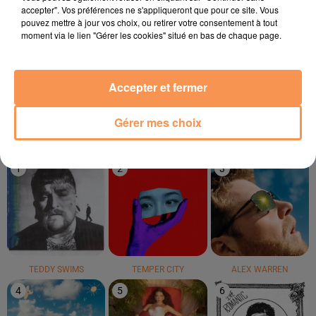
accepter". Vos préférences ne s'appliqueront que pour ce site. Vous
pouvez mettre à jour vos choix, ou retirer votre consentement à tout
moment via le lien "Gérer les cookies" situé en bas de chaque page.
SHAKIRA
SOPRANO
THE WEEKND
Daï Daï
Dj
Blinding Lights
Accepter et fermer
Gérer mes choix
LE TOP
1
2
3
TEDDY SWIMS
TEMPER CITY
ALEX WARREN
4
5
6