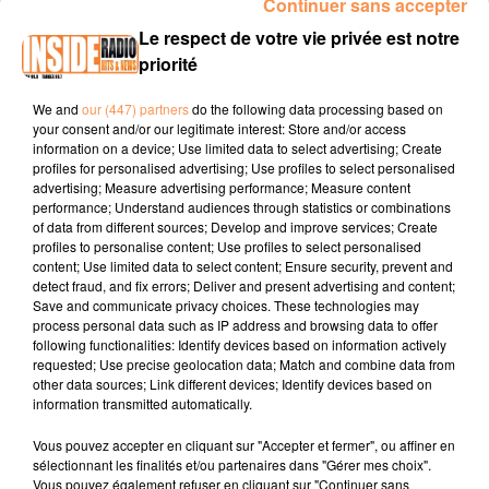
Continuer sans accepter
00:12 Spectacle de D'jal au Centre Léo Lagrange szamedi 06
Le respect de votre vie privée est notre
décembre 20h30
priorité
00:27 ANGLET / Loto des Genêts dimanche à partir de 15h à
la Salle Saint Jean
We and
our (447) partners
do the following data processing based on
your consent and/or our legitimate interest: Store and/or access
00:39 PAU/LESCAR : Marché Solidaire de Noël saedi 06
information on a device; Use limited data to select advertising; Create
décembre à l'unité local de la Croix Rouge avenue du loup et
profiles for personalised advertising; Use profiles to select personalised
advertising; Measure advertising performance; Measure content
à l'échoppe Au centre Commerical Quartier Libre
performance; Understand audiences through statistics or combinations
of data from different sources; Develop and improve services; Create
profiles to personalise content; Use profiles to select personalised
content; Use limited data to select content; Ensure security, prevent and
detect fraud, and fix errors; Deliver and present advertising and content;
Save and communicate privacy choices. These technologies may
process personal data such as IP address and browsing data to offer
following functionalities: Identify devices based on information actively
requested; Use precise geolocation data; Match and combine data from
TITRES DIFFUSÉS
other data sources; Link different devices; Identify devices based on
information transmitted automatically.
Vous pouvez accepter en cliquant sur "Accepter et fermer", ou affiner en
9h29
9h29
9h26
9h26
9h22
9h22
sélectionnant les finalités et/ou partenaires dans "Gérer mes choix".
Vous pouvez également refuser en cliquant sur "Continuer sans