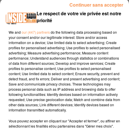
00:10 HENDAYE / Bourses aux plantes dimanche 07 juin de
Continuer sans accepter
10h à 12h pour la bourse et de 10h à 18h pour les ateliers
Le respect de votre vie privée est notre
www.en-pays-basque.fr
priorité
00:29 LESCAR / Le marché des producteurs au mac des
We and
our (447) partners
do the following data processing based on
Carolins vendredi 05 juin de 18h30 à 23h
www.lescar.fr
your consent and/or our legitimate interest: Store and/or access
information on a device; Use limited data to select advertising; Create
00:52 MAUBOURGUET / LKoto organisé par loe club
profiles for personalised advertising; Use profiles to select personalised
automne solidarité 65 dimanche 07 juin à paritr de la salle
advertising; Measure advertising performance; Measure content
du Bouscaret
www.maubourguet.fr
performance; Understand audiences through statistics or combinations
of data from different sources; Develop and improve services; Create
profiles to personalise content; Use profiles to select personalised
content; Use limited data to select content; Ensure security, prevent and
detect fraud, and fix errors; Deliver and present advertising and content;
Save and communicate privacy choices. These technologies may
process personal data such as IP address and browsing data to offer
following functionalities: Identify devices based on information actively
requested; Use precise geolocation data; Match and combine data from
TITRES DIFFUSÉS
other data sources; Link different devices; Identify devices based on
information transmitted automatically.
Vous pouvez accepter en cliquant sur "Accepter et fermer", ou affiner en
sélectionnant les finalités et/ou partenaires dans "Gérer mes choix".
16h29
16h29
16h25
16h25
16h22
16h22