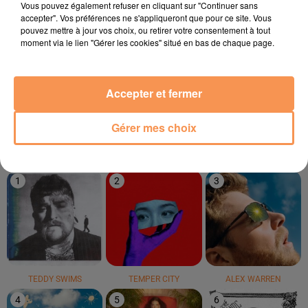
Vous pouvez également refuser en cliquant sur "Continuer sans
accepter". Vos préférences ne s'appliqueront que pour ce site. Vous
pouvez mettre à jour vos choix, ou retirer votre consentement à tout
moment via le lien "Gérer les cookies" situé en bas de chaque page.
ANOTR
ZARA LARSSON
MARTIN GARRIX
Accepter et fermer
Talk To You
Lush Life
Repeat It
Gérer mes choix
LE TOP
1
2
3
TEDDY SWIMS
TEMPER CITY
ALEX WARREN
4
5
6