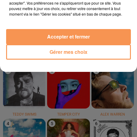
accepter". Vos préférences ne s'appliqueront que pour ce site. Vous
pouvez mettre à jour vos choix, ou retirer votre consentement à tout
moment via le lien "Gérer les cookies" situé en bas de chaque page.
Oliver Cheatham
ASAF AVIDAN
AVRIL DEL MAR
Get Down Saturday
One Day
Bayahibe
Night
Accepter et fermer
LE TOP
Gérer mes choix
1
2
3
TEDDY SWIMS
TEMPER CITY
ALEX WARREN
4
5
6