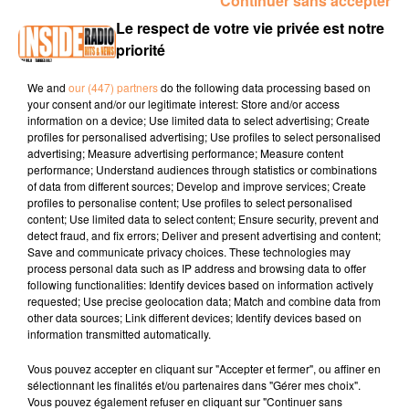
Continuer sans accepter
00:11 TARBES / Pièce de théâtre "Bel-Ami" ce soir à 20h30
Le respect de votre vie privée est notre
au Théâtre des Nouveautés
www.tarbes.fr
priorité
00:36 BOUGARBER / Bourgabesienne saedi 04 octobre à
partir de 15h
pyreneeschrono.fr
We and
our (447) partners
do the following data processing based on
your consent and/or our legitimate interest: Store and/or access
00:57 CAMBO-LES-BAINS / Fête du gâteau Basque samedi
information on a device; Use limited data to select advertising; Create
profiles for personalised advertising; Use profiles to select personalised
04 et dimanche 05 octobre
www.cambolesbains.com
advertising; Measure advertising performance; Measure content
performance; Understand audiences through statistics or combinations
of data from different sources; Develop and improve services; Create
profiles to personalise content; Use profiles to select personalised
content; Use limited data to select content; Ensure security, prevent and
detect fraud, and fix errors; Deliver and present advertising and content;
Save and communicate privacy choices. These technologies may
process personal data such as IP address and browsing data to offer
following functionalities: Identify devices based on information actively
TITRES DIFFUSÉS
requested; Use precise geolocation data; Match and combine data from
other data sources; Link different devices; Identify devices based on
information transmitted automatically.
11h32
11h32
11h28
11h28
11h25
11h25
Vous pouvez accepter en cliquant sur "Accepter et fermer", ou affiner en
sélectionnant les finalités et/ou partenaires dans "Gérer mes choix".
Vous pouvez également refuser en cliquant sur "Continuer sans