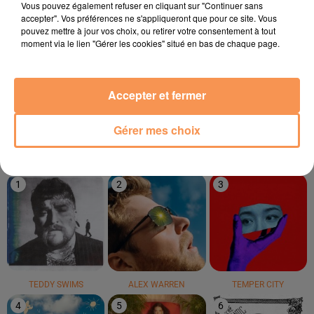
Vous pouvez également refuser en cliquant sur "Continuer sans
accepter". Vos préférences ne s'appliqueront que pour ce site. Vous
pouvez mettre à jour vos choix, ou retirer votre consentement à tout
moment via le lien "Gérer les cookies" situé en bas de chaque page.
MOME
MIKAËL VIGNEAU
BONEY M
Accepter et fermer
Aloha
Lève Ton Verre
Ma Baker
Gérer mes choix
LE TOP
1
2
3
TEDDY SWIMS
ALEX WARREN
TEMPER CITY
4
5
6