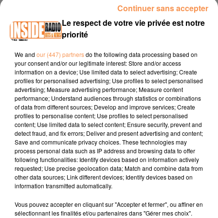
00:11 BAYONNE / [PROLONGATION] Exposition
Continuer sans accepter
"JOSÉPHINE BAKER, Libre et Engagée. jusqu'au 10 mai au
Le respect de votre vie privée est notre
Didam
www.bayonne.fr
priorité
00:31 TARBES / Samedi Piétons samedi 07 mars de 10h à
We and
our (447) partners
do the following data processing based on
19h ans les rues du centre ville
www.tarbes.fr
your consent and/or our legitimate interest: Store and/or access
information on a device; Use limited data to select advertising; Create
00:51 MORLAAS / Salon du vin et de la gastronomie les 6;7
profiles for personalised advertising; Use profiles to select personalised
et 08 mars à la salle polyvalente Place de la Hourquie
advertising; Measure advertising performance; Measure content
www.salonvin-morlaas.com
performance; Understand audiences through statistics or combinations
of data from different sources; Develop and improve services; Create
profiles to personalise content; Use profiles to select personalised
content; Use limited data to select content; Ensure security, prevent and
detect fraud, and fix errors; Deliver and present advertising and content;
Save and communicate privacy choices. These technologies may
process personal data such as IP address and browsing data to offer
following functionalities: Identify devices based on information actively
requested; Use precise geolocation data; Match and combine data from
TITRES DIFFUSÉS
other data sources; Link different devices; Identify devices based on
information transmitted automatically.
Vous pouvez accepter en cliquant sur "Accepter et fermer", ou affiner en
sélectionnant les finalités et/ou partenaires dans "Gérer mes choix".
22h43
22h43
22h40
22h40
22h36
22h36