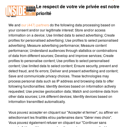
00:15 TARBES / Place à l'Agri jeudi 05 juin Place du Foirail
Le respect de votre vie privée est notre
www.tarbes.fr
priorité
00:37 PAU / Fêtes de Saragosse du samedi 07 au
We and
our (447) partners
do the following data processing based on
dimanche 15 juin
www.pau.fr
your consent and/or our legitimate interest: Store and/or access
information on a device; Use limited data to select advertising; Create
00:57 BIARRITZ / Retour des Casetas dès demain jusqu'au
profiles for personalised advertising; Use profiles to select personalised
lundi 09 juin
www.biarritz.fr
advertising; Measure advertising performance; Measure content
performance; Understand audiences through statistics or combinations
of data from different sources; Develop and improve services; Create
profiles to personalise content; Use profiles to select personalised
content; Use limited data to select content; Ensure security, prevent and
detect fraud, and fix errors; Deliver and present advertising and content;
Save and communicate privacy choices. These technologies may
process personal data such as IP address and browsing data to offer
following functionalities: Identify devices based on information actively
TITRES DIFFUSÉS
requested; Use precise geolocation data; Match and combine data from
other data sources; Link different devices; Identify devices based on
information transmitted automatically.
Vous pouvez accepter en cliquant sur "Accepter et fermer", ou affiner en
13h53
13h53
13h50
13h50
13h47
13h47
sélectionnant les finalités et/ou partenaires dans "Gérer mes choix".
Vous pouvez également refuser en cliquant sur "Continuer sans