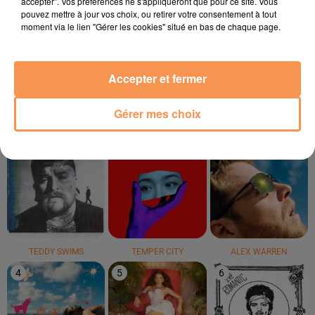
accepter". Vos préférences ne s'appliqueront que pour ce site. Vous
pouvez mettre à jour vos choix, ou retirer votre consentement à tout
moment via le lien "Gérer les cookies" situé en bas de chaque page.
BEBE REXHA
TRYO
Kesha
Sad Girls
La Traversée
Tik Tok
Accepter et fermer
LE TOP
Gérer mes choix
1
2
3
TEDDY SWIMS
TEMPER CITY
ALEX WARREN
4
5
6