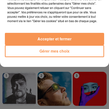
sélectionnant les finalités et/ou partenaires dans "Gérer mes choix".
Vous pouvez également refuser en cliquant sur "Continuer sans
21h02
21h02
21h00
21h00
20h57
20h57
accepter". Vos préférences ne s'appliqueront que pour ce site. Vous
pouvez mettre à jour vos choix, ou retirer votre consentement à tout
moment via le lien "Gérer les cookies" situé en bas de chaque page.
Accepter et fermer
SPIN DOCTORS
GIMS
MARGUERITE
Two Princes
Soleil
Bellevie
Gérer mes choix
LE TOP
1
2
3