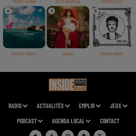
TEDDY SWIMS
ALEX WARREN
TEMPER CITY
4
5
6
JÉRÉMY FREROT
NAÏKA
BRUNO MARS
RADIO
ACTUALITÉS
EMPLOI
JEUX
PODCAST
AGENDA LOCAL
CONTACT