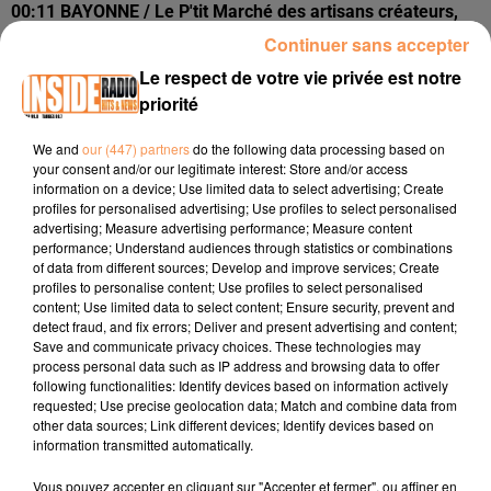
00:11 BAYONNE / Le P'tit Marché des artisans créateurs,
artistes et producteurs locaux samedi 04 avril de 10h à 19h
Continuer sans accepter
Place Jacques Portes
www.bayonne.fr
Le respect de votre vie privée est notre
priorité
00:29 TARBES / Exposition " Le vélo sous toutes ses
formes et souvenirs du Tour…" qui se poursuit jusu'au 12
We and
our (447) partners
do the following data processing based on
avril au Pari de 14h à 18h du mardi au samedi
your consent and/or our legitimate interest: Store and/or access
www.tarbes.fr
information on a device; Use limited data to select advertising; Create
profiles for personalised advertising; Use profiles to select personalised
00:45 GOES / Ouverture de la saison Aqua Béarn avec une
advertising; Measure advertising performance; Measure content
journée portes ouvertes samedi 04 avril à aprtir de 14h
performance; Understand audiences through statistics or combinations
of data from different sources; Develop and improve services; Create
www.facebook.com
profiles to personalise content; Use profiles to select personalised
content; Use limited data to select content; Ensure security, prevent and
detect fraud, and fix errors; Deliver and present advertising and content;
Save and communicate privacy choices. These technologies may
process personal data such as IP address and browsing data to offer
following functionalities: Identify devices based on information actively
requested; Use precise geolocation data; Match and combine data from
other data sources; Link different devices; Identify devices based on
information transmitted automatically.
TITRES DIFFUSÉS
Vous pouvez accepter en cliquant sur "Accepter et fermer", ou affiner en