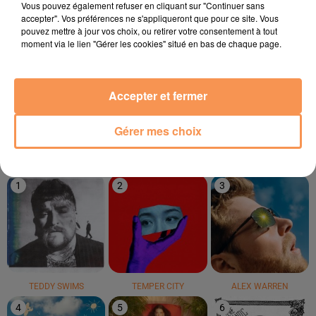
Vous pouvez également refuser en cliquant sur "Continuer sans
accepter". Vos préférences ne s'appliqueront que pour ce site. Vous
pouvez mettre à jour vos choix, ou retirer votre consentement à tout
moment via le lien "Gérer les cookies" situé en bas de chaque page.
ASAF AVIDAN
AVRIL DEL MAR
ZAHO
Accepter et fermer
One Day
Bayahibe
Mauvais Caractère
Gérer mes choix
LE TOP
1
2
3
TEDDY SWIMS
TEMPER CITY
ALEX WARREN
4
5
6