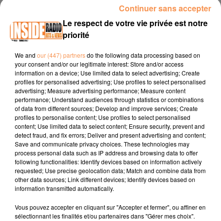
00:11 LESCAR / Le Quartier des métiers 5ème édition jeudi
Continuer sans accepter
05 février au Centre Commercial Quartier Libre de 10h à
Le respect de votre vie privée est notre
17h
priorité
00:31 GUETHARY / Loto au profit des enfants de l'école
We and
our (447) partners
do the following data processing based on
publique Albert Larrousset.dimanche 8 février de 14h à
your consent and/or our legitimate interest: Store and/or access
20h au Fronton
information on a device; Use limited data to select advertising; Create
profiles for personalised advertising; Use profiles to select personalised
00:43 TARBES / Grande braderie d'hiver 2026 du 06 au 07
advertising; Measure advertising performance; Measure content
février de 9h à 19h
performance; Understand audiences through statistics or combinations
of data from different sources; Develop and improve services; Create
profiles to personalise content; Use profiles to select personalised
content; Use limited data to select content; Ensure security, prevent and
detect fraud, and fix errors; Deliver and present advertising and content;
Save and communicate privacy choices. These technologies may
process personal data such as IP address and browsing data to offer
following functionalities: Identify devices based on information actively
requested; Use precise geolocation data; Match and combine data from
TITRES DIFFUSÉS
other data sources; Link different devices; Identify devices based on
information transmitted automatically.
Vous pouvez accepter en cliquant sur "Accepter et fermer", ou affiner en
sélectionnant les finalités et/ou partenaires dans "Gérer mes choix".
11h28
11h28
11h25
11h25
11h19
11h19