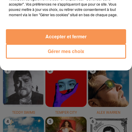
accepter". Vos préférences ne s'appliqueront que pour ce site. Vous
pouvez mettre à jour vos choix, ou retirer votre consentement à tout
moment via le lien "Gérer les cookies" situé en bas de chaque page.
THE WHITE STRIPES
ISÏA
KENDJI
Seven Nation Army
Pas De Roi
Andalouse
Accepter et fermer
Gérer mes choix
LE TOP
1
2
3
TEDDY SWIMS
TEMPER CITY
ALEX WARREN
4
5
6