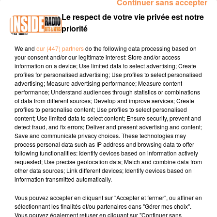
Continuer sans accepter
00:12 THEZE / Marché de Noël à l'Espace Pierre Laborde
Le respect de votre vie privée est notre
dimanche 07 décembre à partir de 14h
www.radioinside.fr
priorité
00:29 ASCAIN / Salon du livre photos les 06 et 07
décembre Place du Fronton
www.mairie-ascain.fr
We and
our (447) partners
do the following data processing based on
your consent and/or our legitimate interest: Store and/or access
00:54 RABASTENS-DE-BIGORRE / Concours de pétanque
information on a device; Use limited data to select advertising; Create
samedidi 06 décembre à partir de 14h à la Halle courrte au
profiles for personalised advertising; Use profiles to select personalised
advertising; Measure advertising performance; Measure content
profit du téléthon
www.coeursudouest-tourisme.com
performance; Understand audiences through statistics or combinations
of data from different sources; Develop and improve services; Create
profiles to personalise content; Use profiles to select personalised
content; Use limited data to select content; Ensure security, prevent and
detect fraud, and fix errors; Deliver and present advertising and content;
Save and communicate privacy choices. These technologies may
process personal data such as IP address and browsing data to offer
following functionalities: Identify devices based on information actively
requested; Use precise geolocation data; Match and combine data from
TITRES DIFFUSÉS
other data sources; Link different devices; Identify devices based on
information transmitted automatically.
Vous pouvez accepter en cliquant sur "Accepter et fermer", ou affiner en
6h24
6h24
6h21
6h21
6h19
6h19
sélectionnant les finalités et/ou partenaires dans "Gérer mes choix".
Vous pouvez également refuser en cliquant sur "Continuer sans