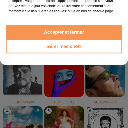
accepter". Vos préférences ne s'appliqueront que pour ce site. Vous
pouvez mettre à jour vos choix, ou retirer votre consentement à tout
moment via le lien "Gérer les cookies" situé en bas de chaque page.
VICTORIA SIO
MASTER KG
BIGFLO & OLI
Amour Amore
Jerusalema
Picasso
Accepter et fermer
LE TOP
Gérer mes choix
1
2
3
TEDDY SWIMS
TEMPER CITY
ALEX WARREN
4
5
6