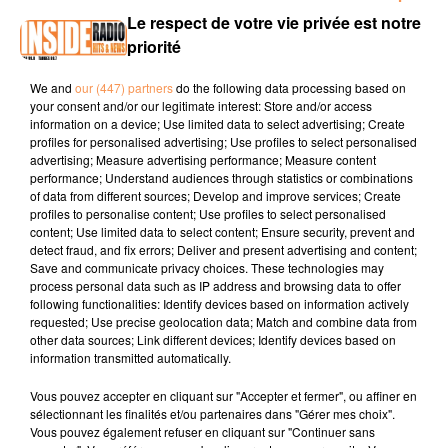
00:13 JURANCON / Projection film homoplasticus au Club
Le respect de votre vie privée est notre
Pau Canoe-Kayak jeudi 02 avril à 20h - gratuit
www.pau.fr
priorité
00:30 IBOS / Festivités de Pâques les 4 & 5 avril
We and
our (447) partners
do the following data processing based on
www.mairie-ibos.fr
your consent and/or our legitimate interest: Store and/or access
information on a device; Use limited data to select advertising; Create
00:43 HENDAYE / Grande dictee des Lions samedi avril à
profiles for personalised advertising; Use profiles to select personalised
14h30 aux halles Gaztelu
www.hendaye-tourisme.fr
advertising; Measure advertising performance; Measure content
performance; Understand audiences through statistics or combinations
of data from different sources; Develop and improve services; Create
profiles to personalise content; Use profiles to select personalised
content; Use limited data to select content; Ensure security, prevent and
detect fraud, and fix errors; Deliver and present advertising and content;
Save and communicate privacy choices. These technologies may
process personal data such as IP address and browsing data to offer
following functionalities: Identify devices based on information actively
TITRES DIFFUSÉS
requested; Use precise geolocation data; Match and combine data from
other data sources; Link different devices; Identify devices based on
information transmitted automatically.
Vous pouvez accepter en cliquant sur "Accepter et fermer", ou affiner en
6h37
6h37
6h33
6h33
6h31
6h31
sélectionnant les finalités et/ou partenaires dans "Gérer mes choix".
Vous pouvez également refuser en cliquant sur "Continuer sans