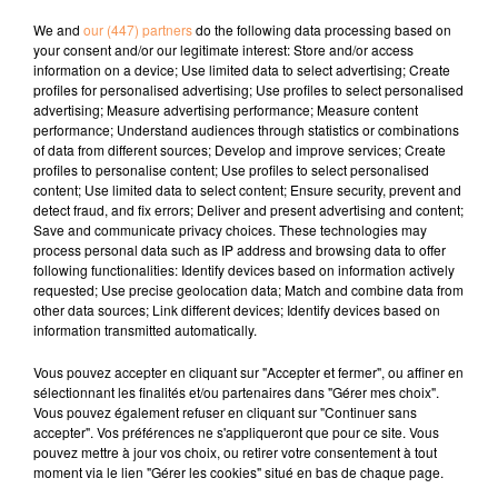
agenda du 28 janvier 2025
We and
our (447) partners
do the following data processing based on
your consent and/or our legitimate interest: Store and/or access
information on a device; Use limited data to select advertising; Create
profiles for personalised advertising; Use profiles to select personalised
advertising; Measure advertising performance; Measure content
performance; Understand audiences through statistics or combinations
of data from different sources; Develop and improve services; Create
profiles to personalise content; Use profiles to select personalised
content; Use limited data to select content; Ensure security, prevent and
TITRES DIFFUSÉS
detect fraud, and fix errors; Deliver and present advertising and content;
Save and communicate privacy choices. These technologies may
process personal data such as IP address and browsing data to offer
following functionalities: Identify devices based on information actively
14h28
14h28
14h23
14h23
14h18
14h18
requested; Use precise geolocation data; Match and combine data from
other data sources; Link different devices; Identify devices based on
information transmitted automatically.
Vous pouvez accepter en cliquant sur "Accepter et fermer", ou affiner en
sélectionnant les finalités et/ou partenaires dans "Gérer mes choix".
Vous pouvez également refuser en cliquant sur "Continuer sans
WILL BROWN
MICHAEL SEMBELLO
TIBZ & DEMERO &
accepter". Vos préférences ne s'appliqueront que pour ce site. Vous
Welcome To
Maniac
ZAGATA
pouvez mettre à jour vos choix, ou retirer votre consentement à tout
Brownsville
Take Me Away
moment via le lien "Gérer les cookies" situé en bas de chaque page.