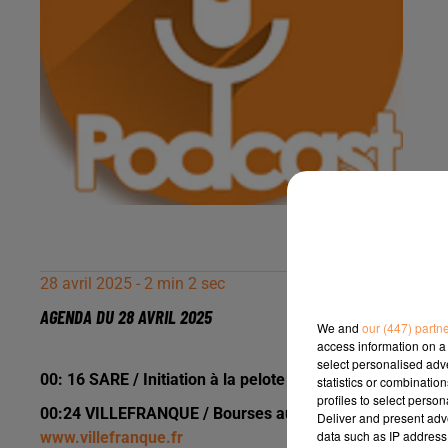
28 avril 2025 - 2 min 2 sec
AGENDA DU 28 AVRIL 2025
We and
our (447) partn
access information on a 
select personalised ad
00: 16 SARE / Initiation à la pelote Basque jeudi 1er mai
statistics or combinatio
profiles to select person
00:24 VILLEFRANQUE / Bourses aux plantes samedi 03 ma
Deliver and present adv
data such as IP address 
www.villefranque.fr