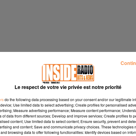
Contin
Le respect de votre vie privée est notre priorité
ers
do the following data processing based on your consent and/or our legitimate int
device; Use limited data to select advertising; Create profiles for personalised adver
vertising; Measure advertising performance; Measure content performance; Unders
 de 10h30 à 12h sur le Fronton de la place
www.sare.fr
ns of data from different sources; Develop and improve services; Create profiles to 
alised content; Use limited data to select content; Ensure security, prevent and detect
i de 09h à 12h au sous bois devant la Maison pour Tous
ertising and content; Save and communicate privacy choices. These technologies
and browsing data to offer following functionalities: Identify devices based on infor