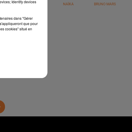
vices; Identify devices
JÉRÉMY FREROT
NAÏKA
BRUNO MARS
ir
rtenaires dans "Gérer
s'appliqueront que pour
les cookies" situé en