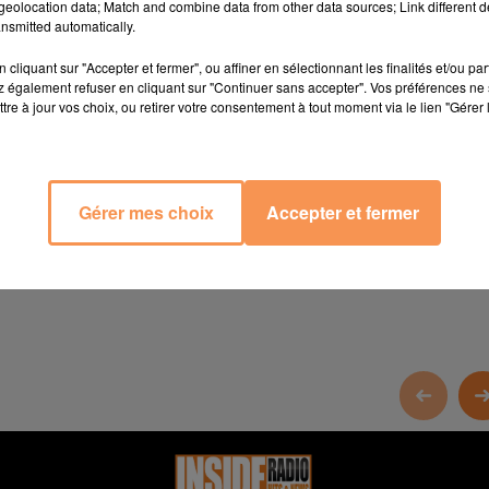
eolocation data; Match and combine data from other data sources; Link different de
les Lalannes samedi 03 mai à 18h (ouverture des portes à part
nsmitted automatically.
cliquant sur "Accepter et fermer", ou affiner en sélectionnant les finalités et/ou pa
 également refuser en cliquant sur "Continuer sans accepter". Vos préférences ne 
u samedi 03 au dimanche 11 mai 2025
www.pau.fr
tre à jour vos choix, ou retirer votre consentement à tout moment via le lien "Gérer 
 médiathèque à partir de 09h45
www.lourdes.fr
de 10h à 19h dans les rues du centres villes
www.tarbes.fr
Gérer mes choix
Accepter et fermer