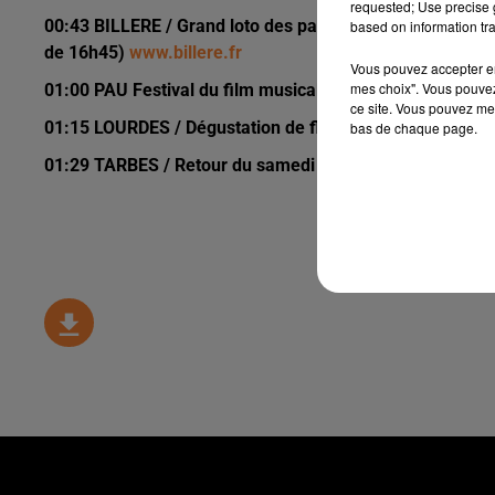
requested; Use precise g
00:43 BILLERE / Grand loto des parents d'élèves des éco
based on information tra
de 16h45)
www.billere.fr
Vous pouvez accepter en 
mes choix". Vous pouvez
01:00 PAU Festival du film musical "Rock This Town" d
ce site. Vous pouvez met
01:15 LOURDES / Dégustation de fleurs comestibles à la
bas de chaque page.
01:29 TARBES / Retour du samedi piétion samedi 03 mai 