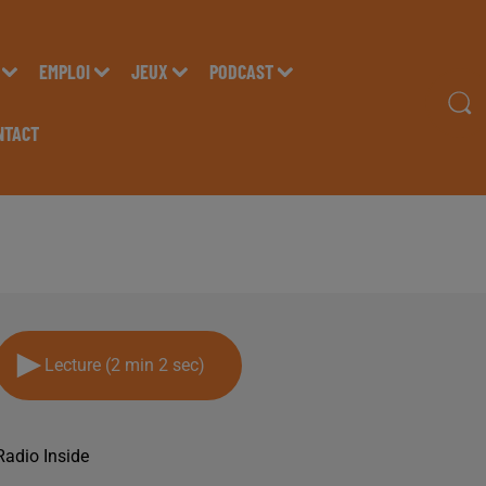
EMPLOI
JEUX
PODCAST
NTACT
L 2025
Lecture (2 min 2 sec)
Radio Inside