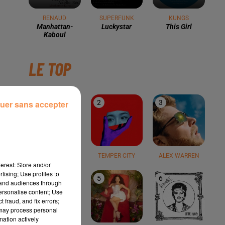
RENAUD
SUPERFUNK
KUNGS
Manhattan-
Luckystar
This Girl
Kaboul
LE TOP
uer sans accepter
1
2
3
TEDDY SWIMS
TEMPER CITY
ALEX WARREN
erest: Store and/or
tising; Use profiles to
4
5
6
tand audiences through
personalise content; Use
 fraud, and fix errors;
 may process personal
mation actively