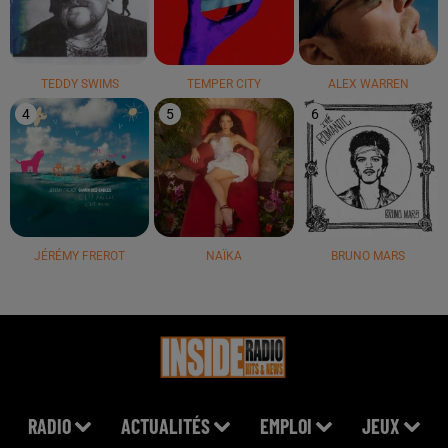
TEDDY SWIMS
TEMPER CITY
ALEX WARREN
4
5
6
JÉRÉMY FREROT
NAÏKA
BRUNO MARS
RADIO
ACTUALITÉS
EMPLOI
JEUX