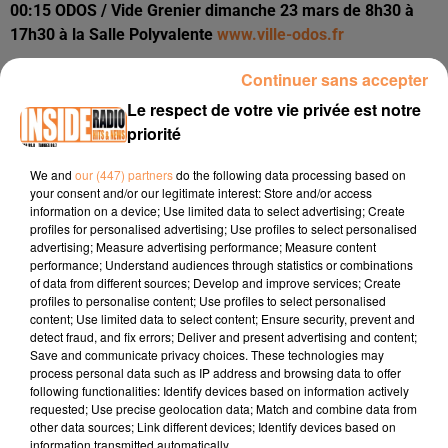
00:15 ODOS / Vide Grenier dimanche 23 mars de 8h30 à
17h30 à la Salle Polyvalente
www.ville-odos.fr
00:23 JURANCON / Journée des tout-petits à l'occasion de
Continuer sans accepter
la semaine nationale de la petite enfance vendredi 21 mars
Le respect de votre vie privée est notre
de 10h à 12h à la médiathèque
www.pau.fr
priorité
00:45 SAINT-JEAN-DE-LUZ / Salon du livre et du vinyle
d'occasion ce week-end rendez-vous du 21 au 23 mars à la
We and
our (447) partners
do the following data processing based on
your consent and/or our legitimate interest: Store and/or access
Grillerie du port au profit de Cafecito
information on a device; Use limited data to select advertising; Create
www.saintjeandeluz.fr
profiles for personalised advertising; Use profiles to select personalised
advertising; Measure advertising performance; Measure content
performance; Understand audiences through statistics or combinations
of data from different sources; Develop and improve services; Create
profiles to personalise content; Use profiles to select personalised
content; Use limited data to select content; Ensure security, prevent and
detect fraud, and fix errors; Deliver and present advertising and content;
Save and communicate privacy choices. These technologies may
process personal data such as IP address and browsing data to offer
following functionalities: Identify devices based on information actively
requested; Use precise geolocation data; Match and combine data from
other data sources; Link different devices; Identify devices based on
information transmitted automatically.