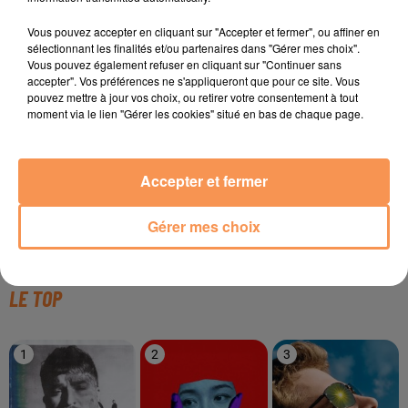
Vous pouvez accepter en cliquant sur "Accepter et fermer", ou affiner en
TITRES DIFFUSÉS
sélectionnant les finalités et/ou partenaires dans "Gérer mes choix".
Vous pouvez également refuser en cliquant sur "Continuer sans
accepter". Vos préférences ne s'appliqueront que pour ce site. Vous
pouvez mettre à jour vos choix, ou retirer votre consentement à tout
11h03
11h03
11h00
11h00
10h57
10h57
moment via le lien "Gérer les cookies" situé en bas de chaque page.
Accepter et fermer
Gérer mes choix
ALEXANDRA STAN
SOPRANO
ESMÉE
Mr Saxobeat
Dj
Insomnie
LE TOP
1
2
3