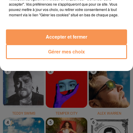
accepter". Vos préférences ne s'appliqueront que pour ce site. Vous
pouvez mettre à jour vos choix, ou retirer votre consentement à tout
moment via le lien "Gérer les cookies" situé en bas de chaque page.
DAVID GUETTA
MADONNA
RIDSA
Love Don't Let Me Go
Bring Your Love
Boosté
Accepter et fermer
Gérer mes choix
LE TOP
1
2
3
TEDDY SWIMS
TEMPER CITY
ALEX WARREN
4
5
6