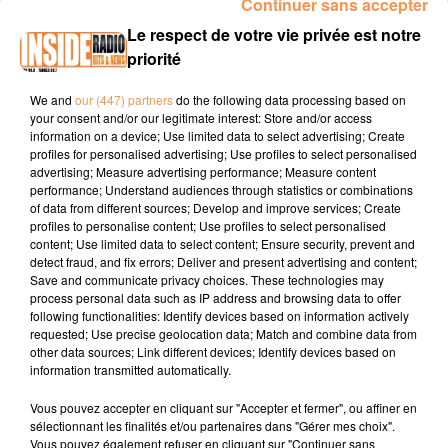
Continuer sans accepter
00:18 SARE : Spectacle "Tenir" dimanche 18 mai à la Salle
Le respect de votre vie privée est notre
Lur Berri à partir de 10h30
priorité
00:27 TARBES / Atelier de théâtre d'improvisation samedi
17 mai à la Bibliothèque Nelson Mandela à partir de 10h30
We and
our (447) partners
do the following data processing based on
www.tarbes.fr
your consent and/or our legitimate interest: Store and/or access
information on a device; Use limited data to select advertising; Create
00:49 LONS / Bon Hop à l'Espace Jmaes Chambaud
profiles for personalised advertising; Use profiles to select personalised
advertising; Measure advertising performance; Measure content
vendredi 16 mai à partir de 21h
www.espace-chambaud.fr
performance; Understand audiences through statistics or combinations
of data from different sources; Develop and improve services; Create
profiles to personalise content; Use profiles to select personalised
content; Use limited data to select content; Ensure security, prevent and
detect fraud, and fix errors; Deliver and present advertising and content;
Save and communicate privacy choices. These technologies may
process personal data such as IP address and browsing data to offer
following functionalities: Identify devices based on information actively
requested; Use precise geolocation data; Match and combine data from
TITRES DIFFUSÉS
other data sources; Link different devices; Identify devices based on
information transmitted automatically.
Vous pouvez accepter en cliquant sur "Accepter et fermer", ou affiner en
6h56
6h56
6h52
6h52
6h49
6h49
sélectionnant les finalités et/ou partenaires dans "Gérer mes choix".
Vous pouvez également refuser en cliquant sur "Continuer sans